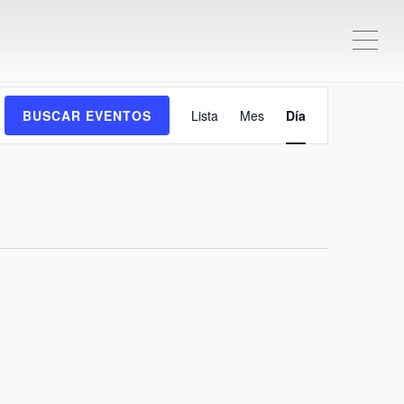
ME
Navegación
BUSCAR EVENTOS
Lista
Mes
Día
de
vistas
de
Evento