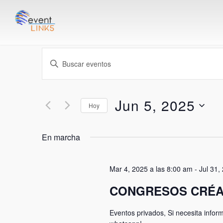
Navegación
Introduce
de
la
palabra
búsqueda
Jun 5, 2025
clave.
Hoy
Busca
y
Seleccionar
Eventos
fecha.
En marcha
vistas
para
la
de
Mar 4, 2025 a las 8:00 am
-
Jul 31,
palabra
Eventos
clave.
CONGRESOS CRÉA
Eventos privados, Si necesita infor