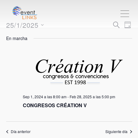
ME
Nave
Na
25/1/2025
BUSCAR
DÍA
de
Seleccionar
de
En marcha
vis
fecha.
bús
de
Ev
y
vista
de
Sep 1, 2024 a las 8:00 am
-
Feb 28, 2025 a las 5:00 pm
CONGRESOS CRÉATION V
Even
Día anterior
Siguiente día