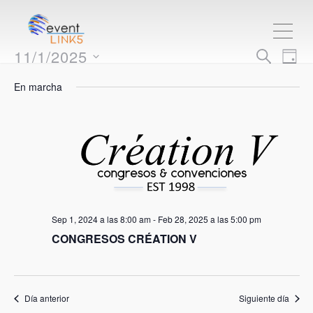
ME
Nave
Na
11/1/2025
BUSCAR
DÍA
de
Seleccionar
de
En marcha
vis
fecha.
bús
de
Ev
y
vista
de
Sep 1, 2024 a las 8:00 am
-
Feb 28, 2025 a las 5:00 pm
CONGRESOS CRÉATION V
Even
Día anterior
Siguiente día