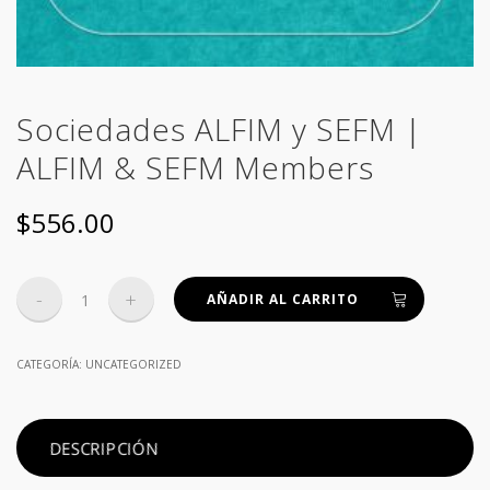
Sociedades ALFIM y SEFM |
ALFIM & SEFM Members
$
556.00
Sociedades
AÑADIR AL CARRITO
ALFIM
y
CATEGORÍA:
UNCATEGORIZED
SEFM
|
ALFIM
DESCRIPCIÓN
&