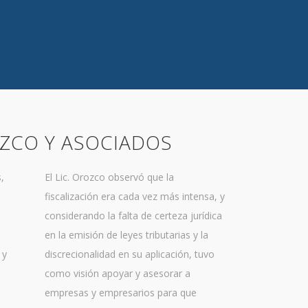
ZCO Y ASOCIADOS
,
El Lic. Orozco observó que la
fiscalización era cada vez más intensa, y
considerando la falta de certeza jurídica
en la emisión de leyes tributarias y la
 y
discrecionalidad en su aplicación, tuvo
como visión apoyar y asesorar a
empresas y empresarios para que