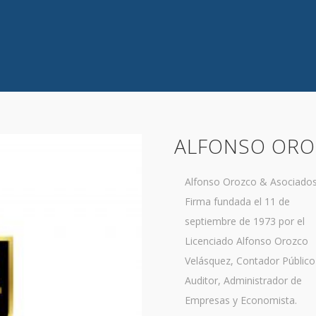
ALFONSO ORO
Alfonso Orozco & Asociados
Firma fundada el 11 de
septiembre de 1973 por el
Licenciado Alfonso Orozco
Velásquez, Contador Público
Auditor, Administrador de
Empresas y Economista.