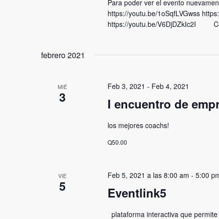
Para poder ver el evento nuevamente
https://youtu.be/1oSqfLVGwss https
https://youtu.be/V6DjDZkIc2I Co
febrero 2021
Feb 3, 2021
-
Feb 4, 2021
MIÉ
3
I encuentro de emp
los mejores coachs!
Q50.00
Feb 5, 2021 a las 8:00 am
-
5:00 p
VIE
5
Eventlink5
plataforma interactiva que permite