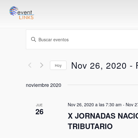
Navegación
Introduce
de
la
palabra
búsqueda
Nov 26, 2020
 - 
clave.
Hoy
Busca
y
Seleccionar
Eventos
fecha.
noviembre 2020
vistas
para
la
de
Nov 26, 2020 a las 7:30 am
-
Nov 2
JUE
palabra
26
X JORNADAS NACI
Eventos
clave.
TRIBUTARIO