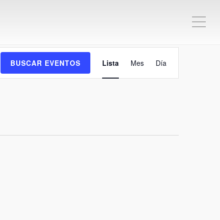
ME
Navegación
BUSCAR EVENTOS
Lista
Mes
Día
de
vistas
de
Evento