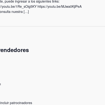
, puede ingresar a los siguientes links:
://youtu.be/1Re_sOig5KY https://youtu.be/MJwa0KjlPeA
nsulta nuestra […]
rendedores
m
 incluir patrocinadores