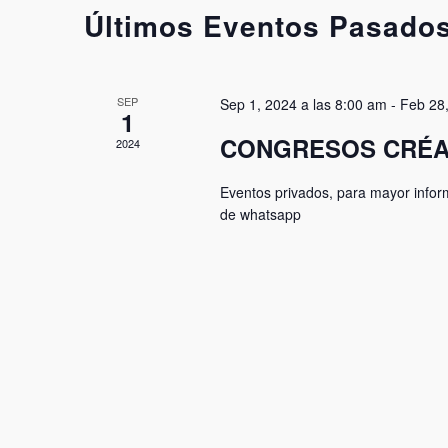
de
palabra
Calendario
Últimos Eventos Pasado
Eventos
clave.
de
Eventos
SEP
Sep 1, 2024 a las 8:00 am
-
Feb 28,
1
CONGRESOS CRÉA
2024
Eventos privados, para mayor infor
de whatsapp