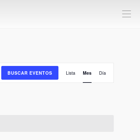
ME
Navegación
BUSCAR EVENTOS
Lista
Mes
Día
de
vistas
de
Evento